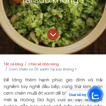
Tất cả blog
Chia sẻ nhà nông
Cơm chiên từ Ớt xanh! Tại sao không ?
Để tăng thêm hạnh phúc gia đình và trải
nghiềm tay nghề đầu bếp, cùng thử làm món
cơm chiên muối ớt xanh để bữa ăn thêm phần
Chat hỗ trợ
mới lạ. Hoàng Gia Agri, vua ớt Việt Nam, sẽ