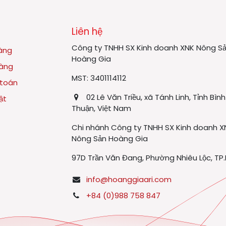
Liên hệ
Công ty TNHH SX Kinh doanh XNK Nông S
àng
Hoàng Gia
hàng
MST: 3401114112
 toán
02 Lê Văn Triều, xã Tánh Linh, Tỉnh Bình
ật
Thuận, Việt Nam
Chi nhánh Công ty TNHH SX Kinh doanh X
Nông Sản Hoàng Gia
97D Trần Văn Đang, Phường Nhiêu Lộc, T
info@hoanggiaari.com
+84 (0)988 758 847