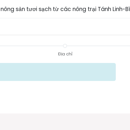
ông sản tươi sạch từ các nông trại Tánh Linh-B
ch vụ
Chia sẻ
Sự kiện
Liên hệ
Tuyển dụng
Địa chỉ