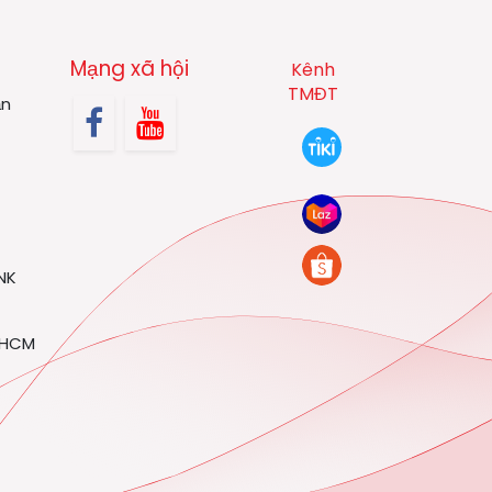
Mạng xã hội
Kênh
TMĐT
ản
NK
P.HCM