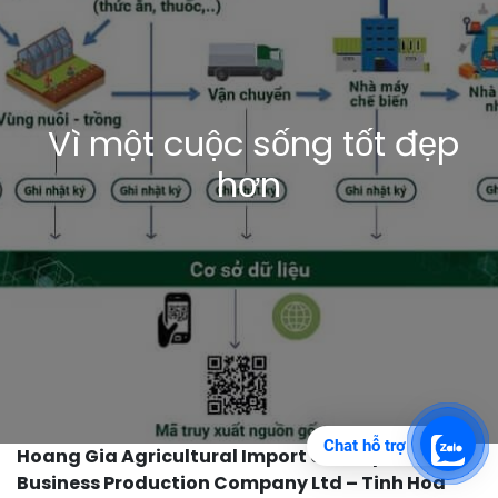
Vì một cuộc sống tốt đẹp
hơn
Chat hỗ trợ
Hoang Gia Agricultural Import and Export
Business Production Company Ltd – Tinh Hoa