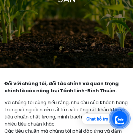
Đối với chúng tôi, đối tác chính và quan trọng
chính là các nông trại Tánh Linh-Bình Thuận.
Và chúng tôi cùng hiểu rằng, nhu cầu của Khách hàng
trong và ngoài nước rất lớn và cũng rất khắc khe về
tiêu chuẩn chất lượng, minh bạch thông tin và rất
Chat hỗ trợ
nhiều tiêu chuẩn khác.
Các tiêu chuẩn mà chúng tôi phải đáp ứng và đảm