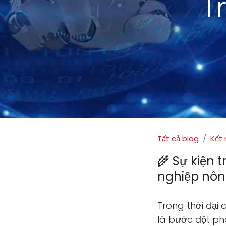
T
Tất cả blog
Kết 
🌾 Sự kiện 
nghiệp nôn
Trong thời đại 
là bước đột ph