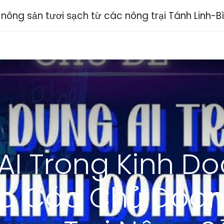
ông sản tươi sạch từ các nông trại Tánh Linh-B
ch vụ
Chia sẻ
Sự kiện
Liên hệ
Tuyển dụng
I Trong Kinh Do
o Các Chủ Doan