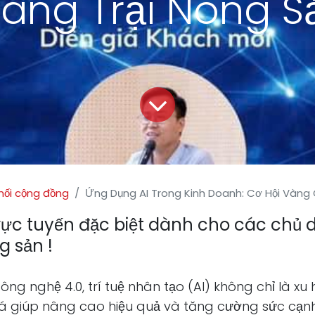
rang Trại Nông S
nối cộng đồng
Ứng Dụng AI Trong Kinh Doanh: Cơ Hội Vàng Cho Các Chủ Doanh Ng
trực tuyến đặc biệt dành cho các chủ
g sản !
công nghệ 4.0, trí tuệ nhân tạo (AI) không chỉ là 
á giúp nâng cao hiệu quả và tăng cường sức cạn