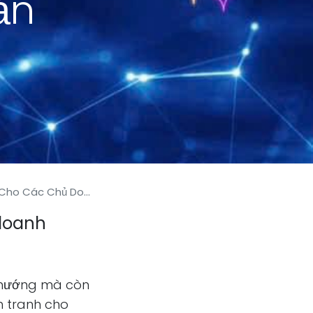
ản
hiệp Trang Trại Nông Sản
 doanh
xu hướng mà còn
h tranh cho