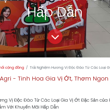
Hấp Dẫn
nối cộng đồng
Trải Nghiệm Hương Vị Độc Đáo Từ Các Loại Gia Vị Ớt Đặc Sản của HoangGia Agri – Cơ Hội
Agri - Tinh Hoa Gia Vị Ớt, Thơm Ngon
ơng Vị Độc Đáo Từ Các Loại Gia Vị Ớt Đặc Sản của
ắm Với Khuyến Mãi Hấp Dẫn