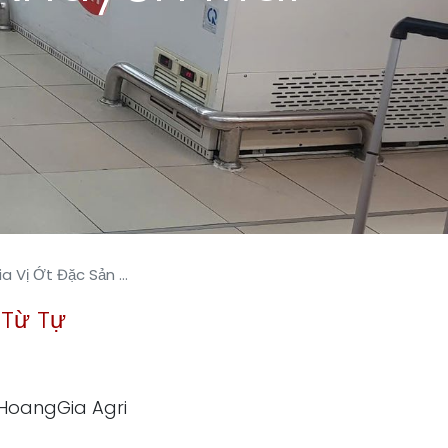
 Mua Sắm Với Khuyến Mãi Hấp Dẫn
 Từ Tự
 HoangGia Agri