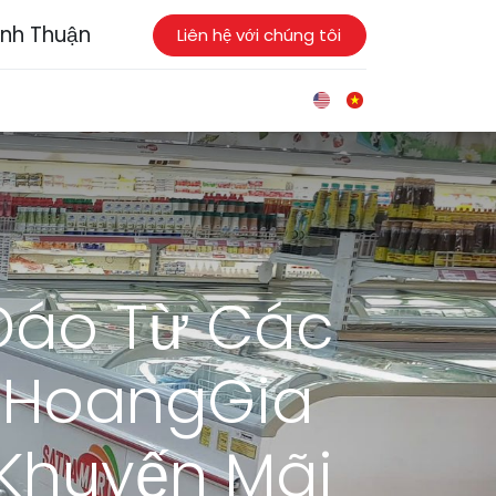
ình Thuận
Liên hệ với chúng tôi
 Đáo Từ Các
a HoangGia
 Khuyến Mãi