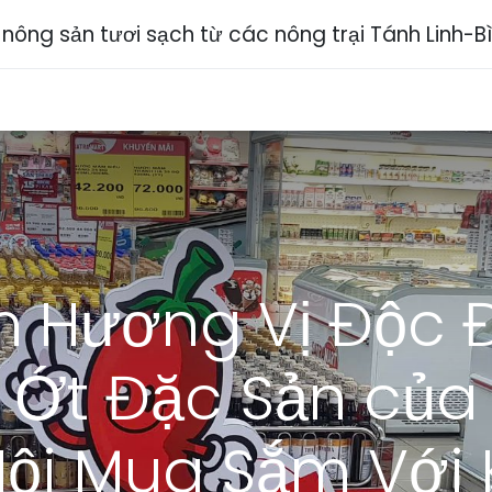
ông sản tươi sạch từ các nông trại Tánh Linh-B
ch vụ
Chia sẻ
Sự kiện
Liên hệ
Tuyển dụng
m Hương Vị Độc
Vị Ớt Đặc Sản củ
Hội Mua Sắm Với