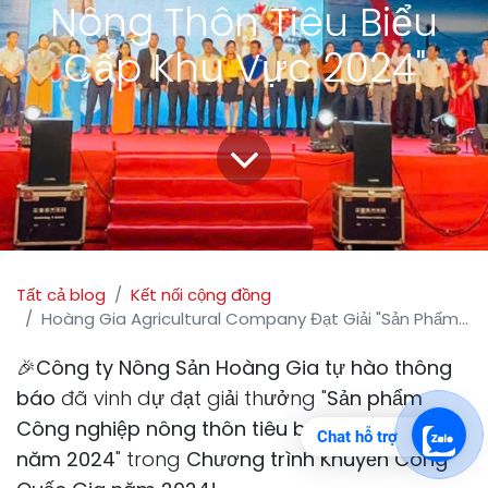
Nông Thôn Tiêu Biểu
Cấp Khu Vực 2024"
Tất cả blog
Kết nối cộng đồng
Hoàng Gia Agricultural Company Đạt Giải "Sản Phẩm Công Nghiệp Nông Thôn Tiêu Biểu Cấp Khu Vực 2024"
🎉
Công ty Nông Sản Hoàng Gia tự hào thông
báo
đã vinh dự đạt giải thưởng "
Sản phẩm
Công nghiệp nông thôn tiêu biểu cấp khu vực
Chat hỗ trợ
năm 2024
" trong
Chương trình Khuyến Công