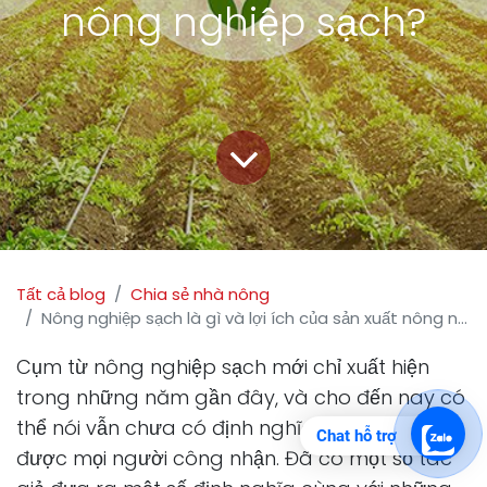
nông nghiệp sạch?
Tất cả blog
Chia sẻ nhà nông
Nông nghiệp sạch là gì và lợi ích của sản xuất nông nghiệp sạch?
Cụm từ nông nghiệp sạch mới chỉ xuất hiện
trong những năm gần đây, và cho đến nay có
thể nói vẫn chưa có định nghĩa đầy đủ và
Chat hỗ trợ
được mọi người công nhận. Đã có một số tác